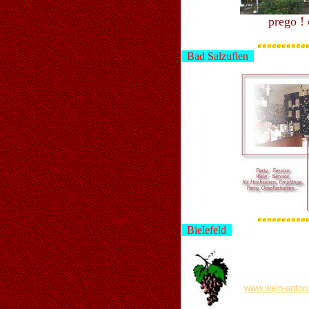
prego !
Bad Salzuflen
Bielefeld
Wein Anto
Stapenhorststra
33615 Bielefeld
www.wein-anton