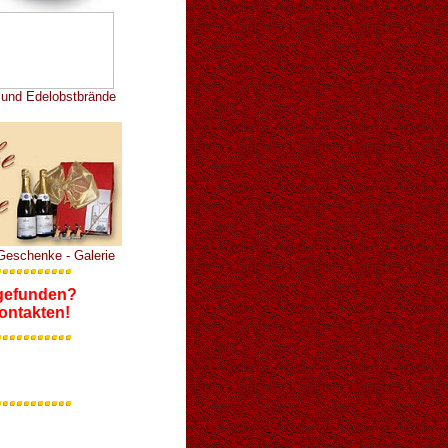
e und Edelobstbrände
 Geschenke - Galerie
 gefunden?
ntakten!