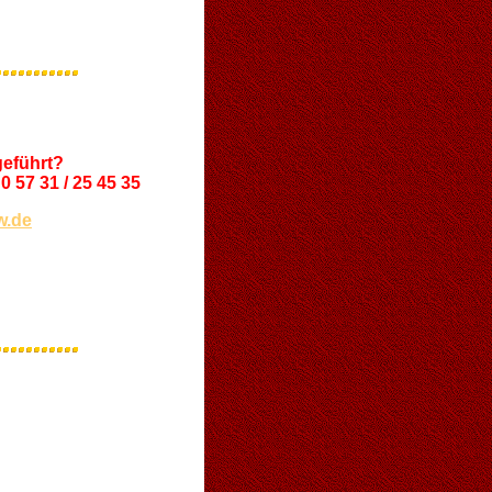
fgeführt?
0 57 31 / 25 45 35
w.de