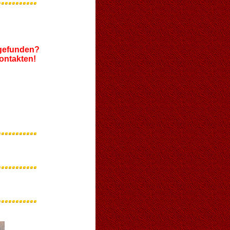
 gefunden?
ntakten!