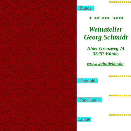
Bünde
> >> >>> >>>>
Weinatelier
Georg Schmidt
Ahler Grenzweg 74
32257 Bünde
www.weinatelier.de
Detmold
Espelkamp
Löhne