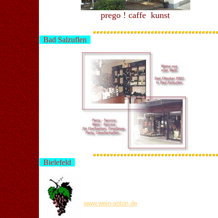
prego ! caffe kunst
Bad Salzuflen
Bielefeld
Wein Anton
Stapenhorststraße 37
33615 Bielefeld
www.wein-anton.de