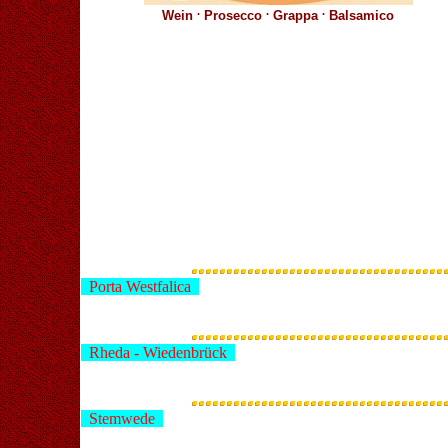
.
.
.
Wein
Prosecco
Grappa
Balsamico
Porta Westfalica
Rheda - Wiedenbrück
Stemwede