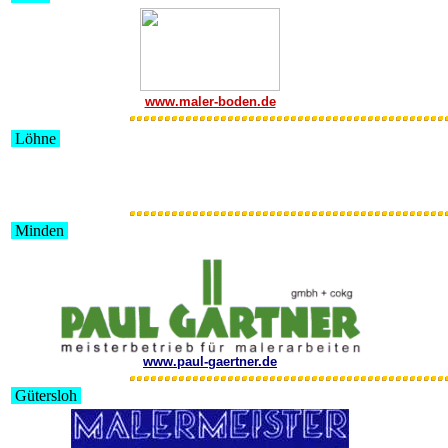
www.maler-boden.de
Löhne
Minden
www.paul-gaertner.de
Gütersloh