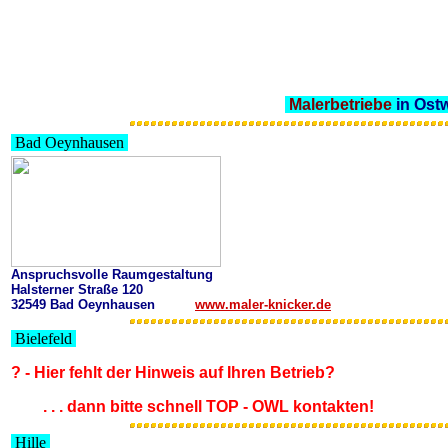
Malerbetriebe
in Ostw
Bad Oeynhausen
Anspruchsvolle Raumgestaltung
Halsterner Straße 120
32549 Bad Oeynhausen
www.maler-knicker.de
Bielefeld
? - Hier fehlt der Hinweis auf Ihren Betrieb?
. . . dann bitte schnell TOP - OWL kontakten!
Hille