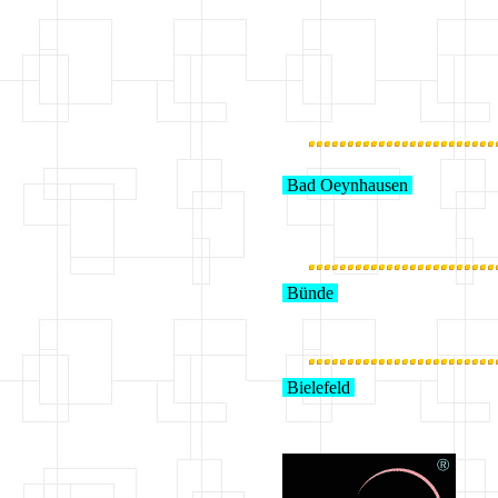
Bad Oeynhausen
Bünde
Bielefeld