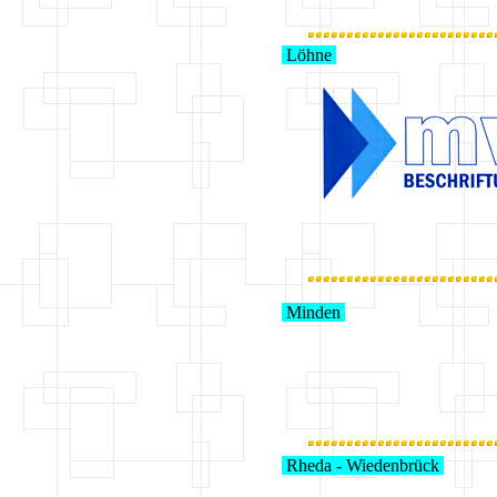
Löhne
Minden
Rheda - Wiedenbrück