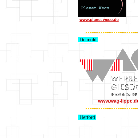
www.planet-weco.de
Detmold
www.wag-lippe.d
Herford