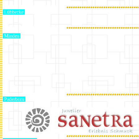
Lübbecke
Minden
Paderborn