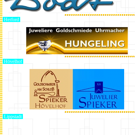
Herford
Hövelhof
Lippstadt