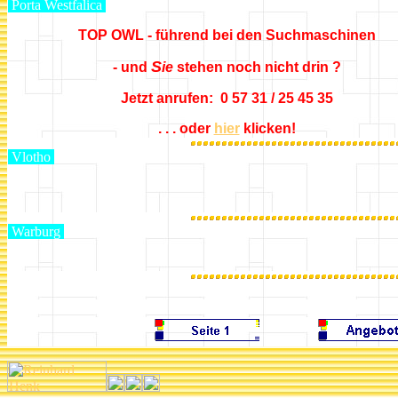
Porta Westfalica
TOP OWL - führend bei den Suchmaschinen
S
- und
ie
stehen noch nicht drin ?
Jetzt anrufen: 0 57 31 / 25 45 35
. . . oder
hier
klicken!
Vlotho
Warburg