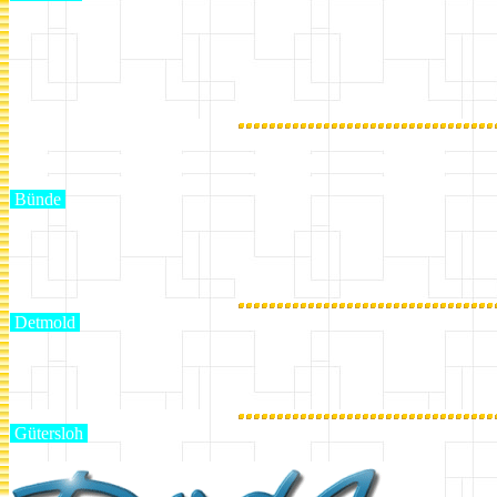
Bünde
Detmold
Gütersloh