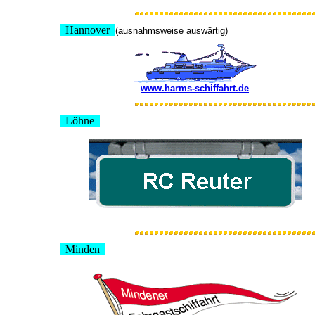
Hannover
(ausnahmsweise auswärtig)
www.harms-schiffahrt.de
Löhne
Minden