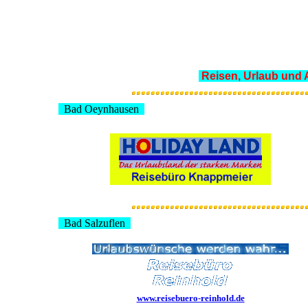
Reisen, Urlaub und 
Bad Oeynhausen
Bad Salzuflen
www.reisebuero-reinhold.de