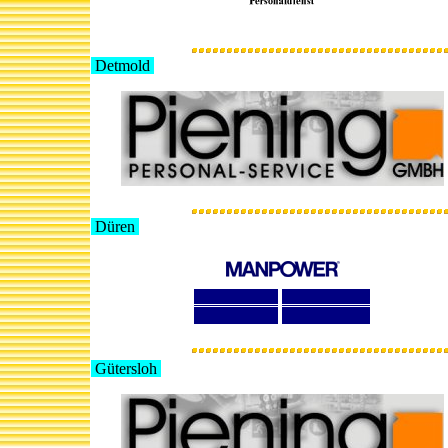
Detmold
Düren
Gütersloh