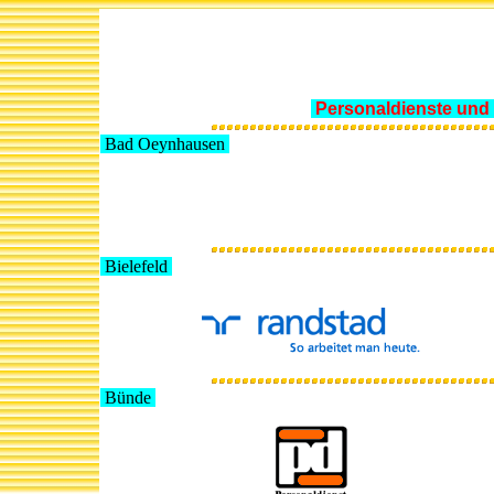
Personaldienste und 
Bad Oeynhausen
Bielefeld
Bünde