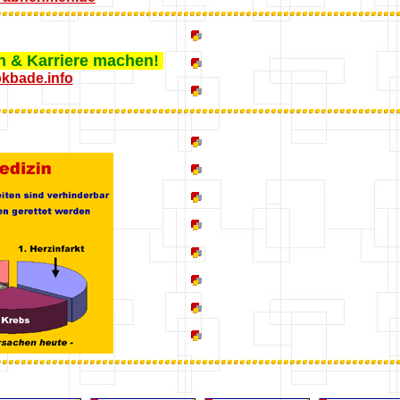
n & Karriere machen!
kbade.info