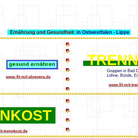
Ernährung und Gesundheit
in Ostwestfalen - Lippe
TREN
Gruppen in Bad 
Löhne, Bünde, En
www.fit-mit-aloevera.de
www.fit-mit-tre
NKOST
it-trennkost.de