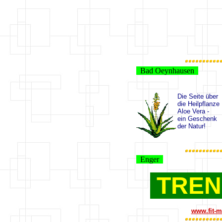
Bad Oeynhausen
Die Seite über
die Heilpflanze
Aloe Vera -
ein Geschenk
der Natur!
Enger
TREN
www.fit-m