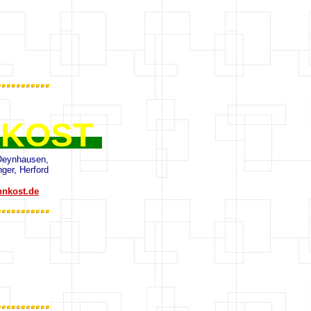
NKOST
Oeynhausen,
ger, Herford
nnkost.de