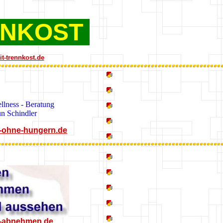
NKOST
it-trennkost.de
llness - Beratung
n Schindler
-ohne-hungern.de
-abnehmen.de