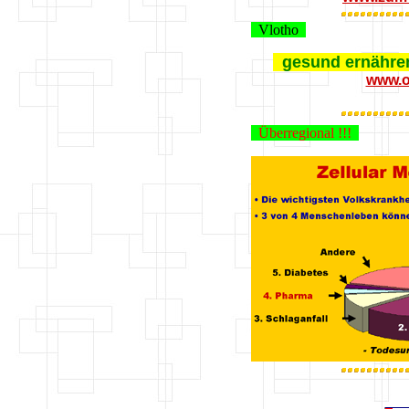
Vlotho
gesund ernähre
www.o
Überregional !!!