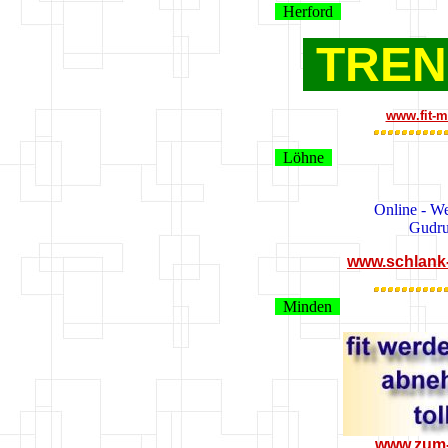
Herford
TREN
www.fit-m
Löhne
Online - We
Gudru
www.schlank
Minden
www.zum