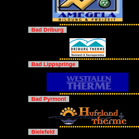
Bad Driburg
Bad Lippspringe
Bad Pyrmont
Bielefeld