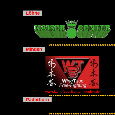
Löhne
Minden
www.kampfsportcenter-minden.de
Paderborn