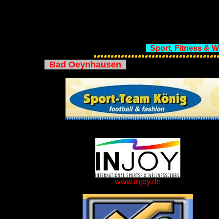
Sport, Fitness & W
Bad Oeynhausen
www.injoy.de