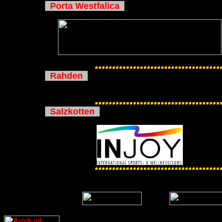
Porta Westfalica
Rahden
Salzkotten