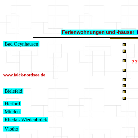
Ferienwohnungen und -häuser
i
Bad Oeynhausen
??
Da
www.falck-nordsee.de
Bielefeld
Herford
Minden
Rheda - Wiedenbrück
Vlotho