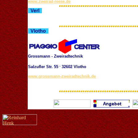
www.zweirad-reese.de
Verl
Vlotho
Grossmann - Zweiradtechnik
.
Salzufler Str. 55
32602 Vlotho
www.grossmann-zweiradtechnik.de