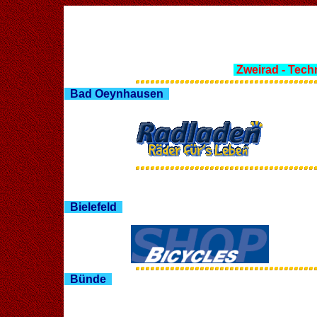
Zweirad - Tech
Bad Oeynhausen
Bielefeld
Bünde