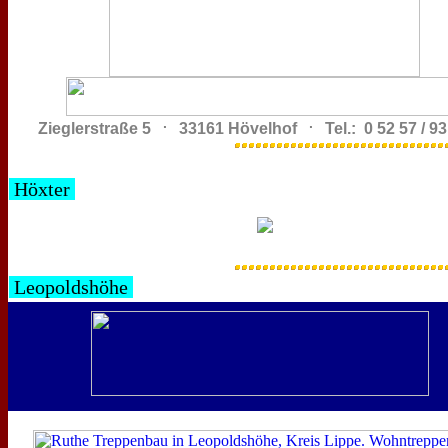
.
.
Zieglerstraße 5
33161 Hövelhof
Tel.: 0 52 57 / 93
Höxter
Leopoldshöhe