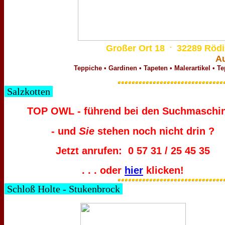
.
Großer Ort 18
32289 Röd
Au
Teppiche • Gardinen • Tapeten • Malerartikel • 
Salzkotten
TOP OWL - führend bei den Suchmaschi
S
- und
ie
stehen noch nicht drin ?
Jetzt anrufen: 0 57 31 / 25 45 35
. . . oder
hier
klicken!
Schloß Holte - Stukenbrock