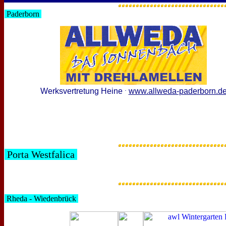
Paderborn
.
Werksvertretung Heine
www.allweda-paderborn.d
Porta Westfalica
Rheda - Wiedenbrück