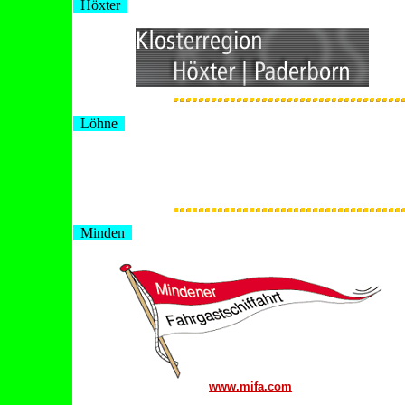
Höxter
Löhne
Minden
www.mifa.com