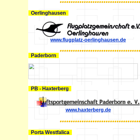
Oerlinghausen
www.flugplatz-oerlinghausen.de
Paderborn
PB - Haxterberg
www.haxterberg.de
Porta Westfalica