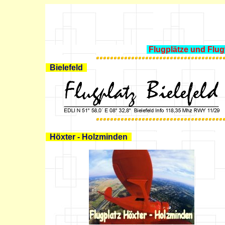
Flugplätze und
Flu
g
Bielefeld
Höxter - Holzminden