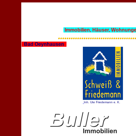
Immobilien, Häuser, Wohnunge
TOP OWL - in Ostwestfalen und Lippe ganz v
Bad Oeynhausen
Inh. Ute Friedemann e. K.