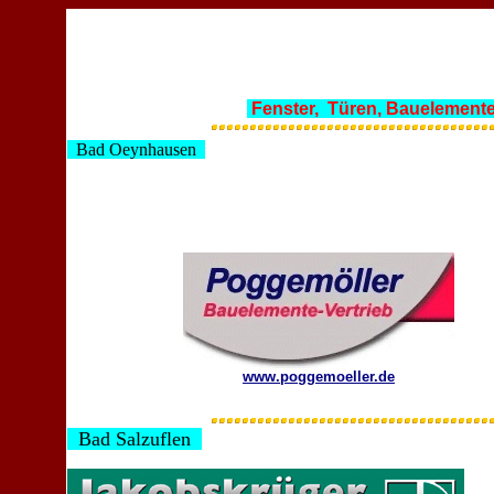
Fenster, Türen, Bauelement
Bad Oeynhausen
www.poggemoeller.de
Bad Salzuflen