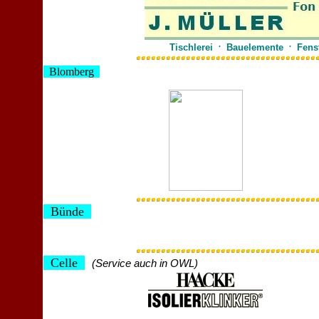
.
.
Tischlerei
Bauelemente
Fens
Blomberg
Bünde
Celle
(Service auch in OWL)