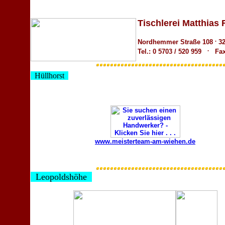
Tischlerei Matthias 
.
Nordhemmer Straße 108
32
.
Tel.: 0 5703 / 520 959
Fax:
Hüllhorst
www.meisterteam-am-wiehen.de
Leopoldshöhe