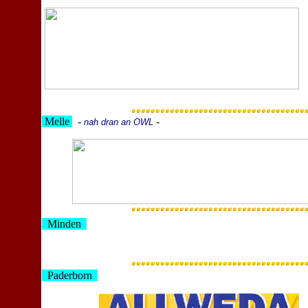
Melle
-
-
nah dran an OWL
Minden
Paderborn