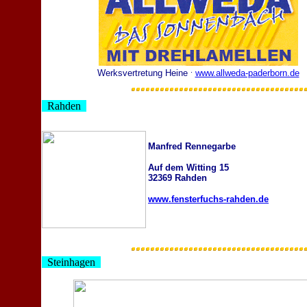
.
Werksvertretung Heine
www.allweda-paderborn.de
Rahden
Manfred Rennegarbe
Auf dem Witting 15
32369 Rahden
www.fensterfuchs-rahden.de
Steinhagen